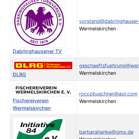
vorstand@dabringhauser-
Wermelskirchen
Dabringhausener TV
geschaeftsfuehrung@werm
Wermelskirchen
DLRG
roccobuschner@aol.com
Fischereiverein
Wermelskirchen
Wermelskirchen
barbarahanke@gmx.de