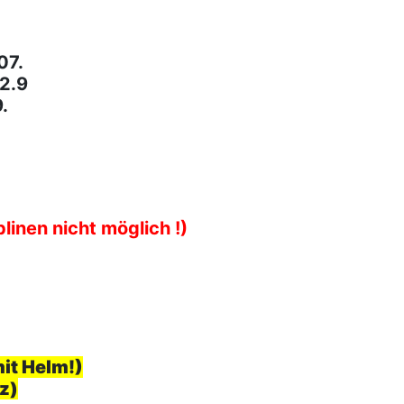
07.
 2.9
.
inen nicht möglich !)
it Helm!)
z)